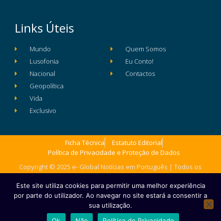
Links Úteis
Mundo
Quem Somos
Lusofonia
Eu Conto!
Nacional
Contactos
Geopolítica
Vida
Exclusivo
Ficha Técnica
Estatuto Editorial
Política de Privacidade e Proteção de Dados
Copyright © 2025 e- Global Notícias em Português | Todos os
direitos reservados
Este site utiliza cookies para permitir uma melhor experiência
por parte do utilizador. Ao navegar no site estará a consentir a
sua utilização.
Ok
Não
Política de Privacidade