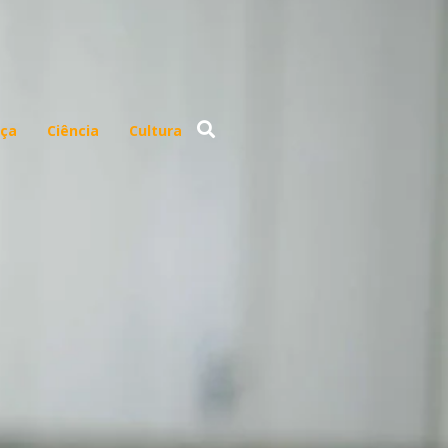
ça
Ciência
Cultura