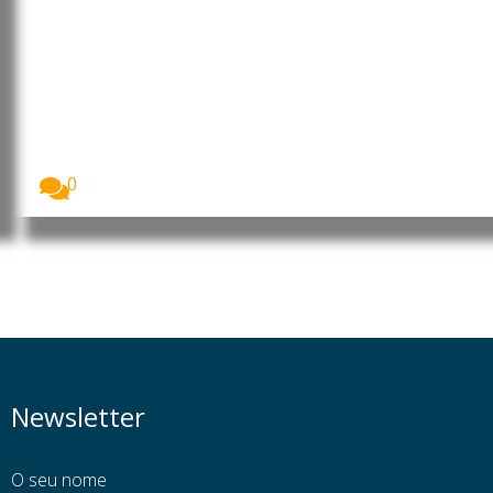
Opositor chadiano acusa Europa
de manter abordagem arcaica
em relação aos africanos
Privado da nacionalidade chadiana em 17 de
setembro...
0
Newsletter
O seu nome