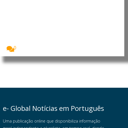
UE acusa Temu de dificultar
inspeção na Irlanda
A Comissão Europeia acusou a Temu de não...
0
e- Global Notícias em Português
Uma publicação online que disponibiliza informação