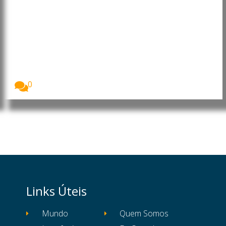
Euribor sobe nos três prazos e
fecha julho em alta
A Euribor voltou a subir esta sexta-feira nos...
0
Links Úteis
Mundo
Quem Somos