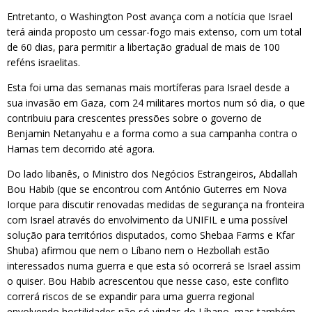
Entretanto, o Washington Post avança com a notícia que Israel
terá ainda proposto um cessar-fogo mais extenso, com um total
de 60 dias, para permitir a libertação gradual de mais de 100
reféns israelitas.
Esta foi uma das semanas mais mortíferas para Israel desde a
sua invasão em Gaza, com 24 militares mortos num só dia, o que
contribuiu para crescentes pressões sobre o governo de
Benjamin Netanyahu e a forma como a sua campanha contra o
Hamas tem decorrido até agora.
Do lado libanês, o Ministro dos Negócios Estrangeiros, Abdallah
Bou Habib (que se encontrou com António Guterres em Nova
Iorque para discutir renovadas medidas de segurança na fronteira
com Israel através do envolvimento da UNIFIL e uma possível
solução para territórios disputados, como Shebaa Farms e Kfar
Shuba) afirmou que nem o Líbano nem o Hezbollah estão
interessados numa guerra e que esta só ocorrerá se Israel assim
o quiser. Bou Habib acrescentou que nesse caso, este conflito
correrá riscos de se expandir para uma guerra regional
envolvendo hostilidades não só vindas do Líbano, mas também