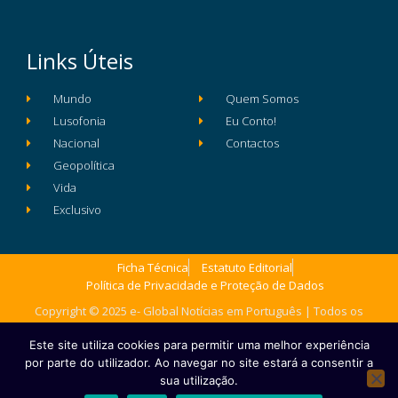
Links Úteis
Mundo
Quem Somos
Lusofonia
Eu Conto!
Nacional
Contactos
Geopolítica
Vida
Exclusivo
Ficha Técnica
Estatuto Editorial
Política de Privacidade e Proteção de Dados
Copyright © 2025 e- Global Notícias em Português | Todos os
direitos reservados
Este site utiliza cookies para permitir uma melhor experiência
por parte do utilizador. Ao navegar no site estará a consentir a
sua utilização.