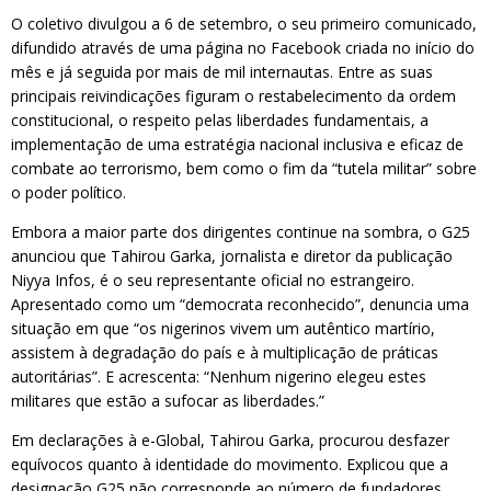
O coletivo divulgou a 6 de setembro, o seu primeiro comunicado,
difundido através de uma página no Facebook criada no início do
mês e já seguida por mais de mil internautas. Entre as suas
principais reivindicações figuram o restabelecimento da ordem
constitucional, o respeito pelas liberdades fundamentais, a
implementação de uma estratégia nacional inclusiva e eficaz de
combate ao terrorismo, bem como o fim da “tutela militar” sobre
o poder político.
Embora a maior parte dos dirigentes continue na sombra, o G25
anunciou que Tahirou Garka, jornalista e diretor da publicação
Niyya Infos, é o seu representante oficial no estrangeiro.
Apresentado como um “democrata reconhecido”, denuncia uma
situação em que “os nigerinos vivem um autêntico martírio,
assistem à degradação do país e à multiplicação de práticas
autoritárias”. E acrescenta: “Nenhum nigerino elegeu estes
militares que estão a sufocar as liberdades.”
Em declarações à e-Global, Tahirou Garka, procurou desfazer
equívocos quanto à identidade do movimento. Explicou que a
designação G25 não corresponde ao número de fundadores,