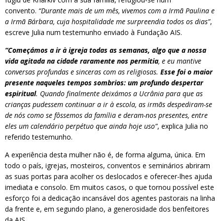
convento.
“Durante mais de um mês, vivemos com a Irmã Paulina e
a Irmã Bárbara, cuja hospitalidade me surpreendia todos os dias”
,
escreve Julia num testemunho enviado à Fundação AIS.
“Começámos a ir à igreja todas as semanas, algo que a nossa
vida agitada na cidade raramente nos permitia
, e eu mantive
conversas profundas e sinceras com as religiosas.
Esse foi o maior
presente naqueles tempos sombrios: um profundo despertar
espiritual
. Quando finalmente deixámos a Ucrânia para que as
crianças pudessem continuar a ir à escola, as irmãs despediram-se
de nós como se fôssemos da família e deram-nos presentes, entre
eles um calendário perpétuo que ainda hoje uso”
, explica Julia no
referido testemunho.
A experiência desta mulher não é, de forma alguma, única. Em
todo o país, igrejas, mosteiros, conventos e seminários abriram
as suas portas para acolher os deslocados e oferecer-lhes ajuda
imediata e consolo. Em muitos casos, o que tornou possível este
esforço foi a dedicação incansável dos agentes pastorais na linha
da frente e, em segundo plano, a generosidade dos benfeitores
da AIS.