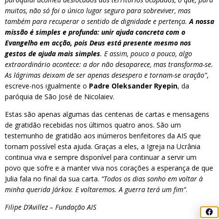
muitos, não só foi o único lugar seguro para sobreviver, mas
também para recuperar o sentido de dignidade e pertença.
A nossa
missão é simples e profunda: unir ajuda concreta com o
Evangelho em acção, pois Deus está presente mesmo nos
gestos de ajuda mais simples
. E assim, pouco a pouco, algo
extraordinário acontece: a dor não desaparece, mas transforma-se.
As lágrimas deixam de ser apenas desespero e tornam-se oração”
,
escreve-nos igualmente o
Padre Oleksander Ryepin
, da
paróquia de São José de Nicolaiev.
Estas são apenas algumas das centenas de cartas e mensagens
de gratidão recebidas nos últimos quatro anos. São um
testemunho de gratidão aos inúmeros benfeitores da AIS que
tornam possível esta ajuda. Graças a eles, a Igreja na Ucrânia
continua viva e sempre disponível para continuar a servir um
povo que sofre e a manter viva nos corações a esperança de que
Julia fala no final da sua carta.
“Todos os dias sonho em voltar à
minha querida Járkov. E voltaremos. A guerra terá um fim”
.
Filipe D’Avillez – Fundação AIS