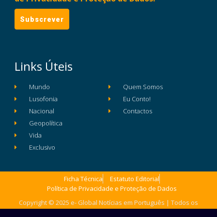
Links Úteis
Mundo
Quem Somos
Lusofonia
Eu Conto!
Nacional
Contactos
Geopolítica
Vida
Exclusivo
Ficha Técnica
Estatuto Editorial
Política de Privacidade e Proteção de Dados
Copyright © 2025 e- Global Notícias em Português | Todos os
direitos reservados