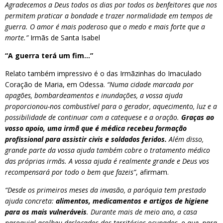
Agradecemos a Deus todos os dias por todos os benfeitores que nos
permitem praticar a bondade e trazer normalidade em tempos de
guerra. O amor é mais poderoso que o medo e mais forte que a
morte.”
Irmãs de Santa Isabel
“A guerra terá um fim…”
Relato também impressivo é o das Irmãzinhas do Imaculado
Coração de Maria, em Odessa.
“Numa cidade marcada por
apagões, bombardeamentos e inundações, a vossa ajuda
proporcionou-nos combustível para o gerador, aquecimento, luz e a
possibilidade de continuar com a catequese e a oração.
Graças ao
vosso apoio, uma irmã que é médica recebeu formação
profissional para assistir civis e soldados feridos.
Além disso,
grande parte da vossa ajuda também cobre o tratamento médico
das próprias irmãs. A vossa ajuda é realmente grande e Deus vos
recompensará por todo o bem que fazeis”
, afirmam.
“Desde os primeiros meses da invasão, a paróquia tem prestado
ajuda concreta:
alimentos, medicamentos e artigos de higiene
para os mais vulneráveis
. Durante mais de meio ano, a casa
paroquial acolheu deslocados dos territórios ocupados, o que, para