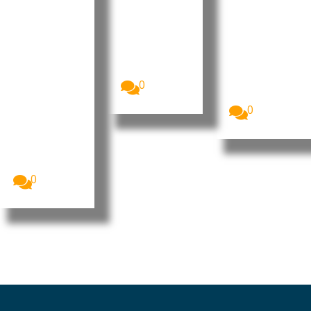
aproveita
da RDC
carne
r
bovina
A epidemia
de Ébola na
potencial
O ministro da
República
Fazenda,
da
Democrática
Fernando
inteligên
do...
Haddad,
cia
anunciou
0
artificial
que...
O Fundo
0
Monetário
Internacional
(FMI)
considera
que a...
0