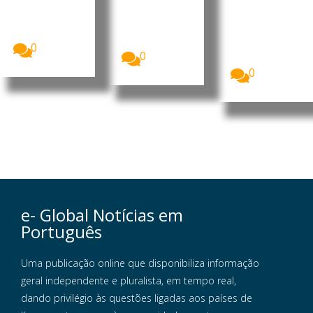
verão
easyJet
em cada dez
Mais de 25
aceitou uma
cidadãos da
milhões de
proposta
União...
britânicos
de...
deverão
0
0
optar...
0
e- Global Notícias em
Português
Uma publicação online que disponibiliza informação
geral independente e pluralista, em tempo real,
dando privilégio às questões ligadas aos países de