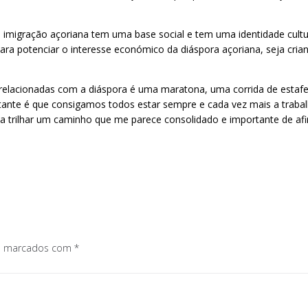
 a imigração açoriana tem uma base social e tem uma identidade cultu
a potenciar o interesse económico da diáspora açoriana, seja cri
is relacionadas com a diáspora é uma maratona, uma corrida de est
ortante é que consigamos todos estar sempre e cada vez mais a trab
 a trilhar um caminho que me parece consolidado e importante de a
os marcados com
*