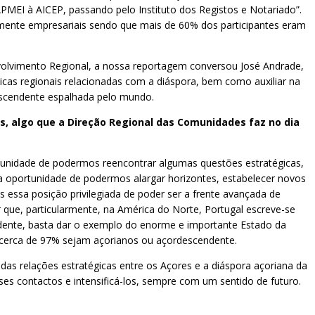
PMEI à AICEP, passando pelo Instituto dos Registos e Notariado”.
almente empresariais sendo que mais de 60% dos participantes eram
volvimento Regional, a nossa reportagem conversou José Andrade,
ticas regionais relacionadas com a diáspora, bem como auxiliar na
escendente espalhada pelo mundo.
, algo que a Direção Regional das Comunidades faz no dia
idade de podermos reencontrar algumas questões estratégicas,
 oportunidade de podermos alargar horizontes, estabelecer novos
essa posição privilegiada de poder ser a frente avançada de
 que, particularmente, na América do Norte, Portugal escreve-se
dente, basta dar o exemplo do enorme e importante Estado da
e cerca de 97% sejam açorianos ou açordescendente.
as relações estratégicas entre os Açores e a diáspora açoriana da
s contactos e intensificá-los, sempre com um sentido de futuro.