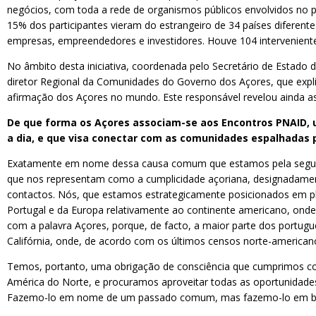
negócios, com toda a rede de organismos públicos envolvidos no p
15% dos participantes vieram do estrangeiro de 34 países diferen
empresas, empreendedores e investidores. Houve 104 intervenientes
No âmbito desta iniciativa, coordenada pelo Secretário de Estad
diretor Regional da Comunidades do Governo dos Açores, que explico
afirmação dos Açores no mundo. Este responsável revelou ainda a
De que forma os Açores associam-se aos Encontros PNAID, u
a dia, e que visa conectar com as comunidades espalhadas
Exatamente em nome dessa causa comum que estamos pela segund
que nos representam como a cumplicidade açoriana, designadamen
contactos. Nós, que estamos estrategicamente posicionados em ple
Portugal e da Europa relativamente ao continente americano, onde
com a palavra Açores, porque, de facto, a maior parte dos portu
Califórnia, onde, de acordo com os últimos censos norte-american
Temos, portanto, uma obrigação de consciência que cumprimos com 
América do Norte, e procuramos aproveitar todas as oportunidade
Fazemo-lo em nome de um passado comum, mas fazemo-lo em bene