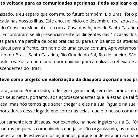
nto voltado para as comunidades açorianas. Pode explicar o q
ssado, e eu espero que com muito futuro também. E o Brasil foi o p
cada nas nossas ilhas. Este ano, no início de dezembro, realizou-se
a do Conselho Mundial este com a Casa dos Açores de Santa Catarina 
s. Encontraram-se ali presencialmente os dirigentes das 17 casas do
s para uma partilha de boas práticas ou para um balanço da ativid
 daqui para a frente, em nome de uma causa comum. Aproveitamos ta
em no Brasil: Santa Catarina, Rio Grande do Sul, Rio de Janeiro, São
brasileiros. Foi também uma oportunidade para atualizar a reflexão 
scendentes do Brasil.
ntevê como projeto de valorização da diáspora açoriana nos 
ra açoriana. Por um lado, o desígnio geracional, sem descurar os em
os seus netos, portanto, aos açordescendentes que já estão de tal 
esa, mas nós temos que saber chegar a eles na sua língua e na sua l
am portadores desse legado que corre nas veias, que é o nosso comum
icamente identificadas, por exemplo, na nova Inglaterra, na Califó
tras pequenas comunidades que já se vão organizando, as mais re
s que estar onde estiveram os açorianos, porque onde está um açoria