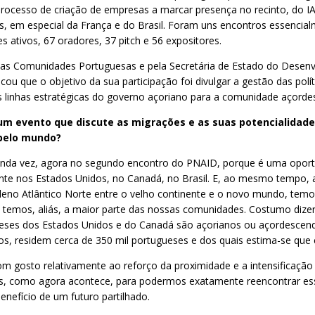
rocesso de criação de empresas a marcar presença no recinto, do IA
tes, em especial da França e do Brasil. Foram uns encontros essenci
 ativos, 67 oradores, 37 pitch e 56 expositores.
o das Comunidades Portuguesas e pela Secretária de Estado do Desen
u que o objetivo da sua participação foi divulgar a gestão das polí
s linhas estratégicas do governo açoriano para a comunidade açord
m evento que discute as migrações e as suas potencialidades
 pelo mundo?
a vez, agora no segundo encontro do PNAID, porque é uma oportun
te nos Estados Unidos, no Canadá, no Brasil. E, ao mesmo tempo, a
no Atlântico Norte entre o velho continente e o novo mundo, temos 
 temos, aliás, a maior parte das nossas comunidades. Costumo dizer
gueses dos Estados Unidos e do Canadá são açorianos ou açordescen
os, residem cerca de 350 mil portugueses e dos quais estima-se qu
gosto relativamente ao reforço da proximidade e a intensificação d
s, como agora acontece, para podermos exatamente reencontrar esse
fício de um futuro partilhado.