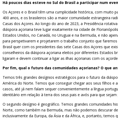
Há poucos dias esteve no Sul do Brasil a participar num eve
Os Açores e o Brasil têm uma cumplicidade histórica, com muito pa
400 anos, e os brasileiros são a maior comunidade estrangeira radi
Casas dos Açores. Ao longo do ano de 2023, a Presidência rotativ
diáspora açoriana teve lugar exatamente na cidade de Florianópoli
Estados Unidos, no Canadá, no Uruguai e na Bermuda, e não apena
para perspetivarem e projetarem o trabalho conjunto que faremos
Brasil quer com os presidentes das sete Casas dos Açores que exist
conselheiros da diáspora açoriana eleitos por diferentes Estados 
ligaram e devem continuar a ligar as ilhas açorianas com os açorde
Por fim, qual o futuro das comunidades açorianas? O que a
Temos três grandes desígnios estratégicos para o futuro da diáspo
América do Norte. Temos que conseguir chegar aos seus filhos e a
casos, até já nem falam sequer convenientemente a língua portugu
identitário em relação à terra dos seus pais e avós para que sej
O segundo desígnio é geográfico. Temos grandes comunidades histor
Norte, como também na Bermuda, mas não podemos descurar de ou
inclusivamente da Europa, da Ásia e da África, e, portanto, temo