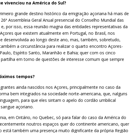
ue vivenciou na América do Sul?
rimeiro grande destino histórico da emigração açoriana há mais de
 a 26ª Assembleia Geral Anual presencial do Conselho Mundial das
e, por isso, essa reunião magna das entidades representativas da
s Açores que existem atualmente em Portugal, no Brasil, nos
ade desenvolvida ao longo deste ano, mas, também, sobretudo,
mbém a circunstância para realizar o quarto encontro Açores-
 Paulo, Espírito Santo, Maranhão e Bahia; quer com os cinco
e a partilha em torno de questões de interesse comum que sempre
próximos tempos?
igrantes ainda nascidos nos Açores, principalmente no caso da
forma bem integrados na sociedade norte-americana, que, nalguns
inguagem, para que eles sintam o apelo do cordão umbilical
 sangue açoriano.
rnia, em Ontário, no Quebec, só para falar do caso da América do
centemente noutros espaços quer do continente americano, quer
no está também uma presença muito dignificante da própria Região