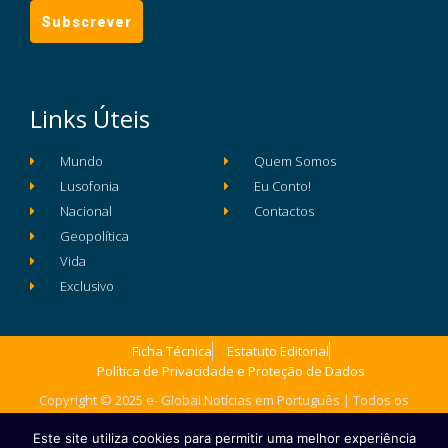
Links Úteis
Mundo
Quem Somos
Lusofonia
Eu Conto!
Nacional
Contactos
Geopolítica
Vida
Exclusivo
Ficha Técnica
Estatuto Editorial
Política de Privacidade e Proteção de Dados
Copyright © 2025 e- Global Notícias em Português | Todos os
direitos reservados
Este site utiliza cookies para permitir uma melhor experiência