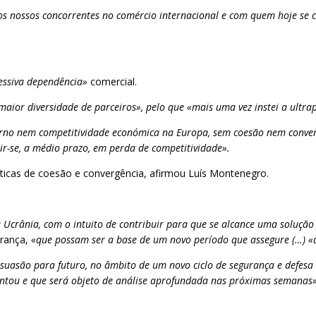
s nossos concorrentes no comércio internacional e com quem hoje se 
essiva dependência»
comercial.
ior diversidade de parceiros», pelo que «mais uma vez instei a ultra
rno nem competitividade económica na Europa, sem coesão nem conver
tir-se, a médio prazo, em perda de competitividade».
líticas de coesão e convergência, afirmou Luís Montenegro.
Ucrânia, com o intuito de contribuir para que se alcance uma solução
urança,
«que possam ser a base de um novo período que assegure (…) «a
ssuasão para futuro, no âmbito de um novo ciclo de segurança e defes
entou e que será objeto de análise aprofundada nas próximas semanas