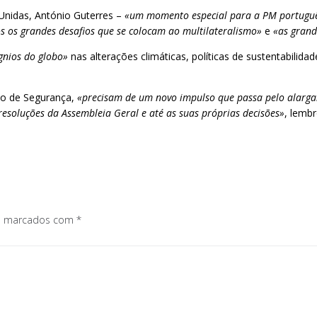
nidas, António Guterres –
«um momento especial para a PM portuguê
s os grandes desafios que se colocam ao multilateralismo»
e
«as gran
ígnios do globo»
nas alterações climáticas, políticas de sustentabilida
ho de Segurança,
«precisam de um novo impulso que passa pelo alar
esoluções da Assembleia Geral e até as suas próprias decisões»
, lembr
os marcados com
*