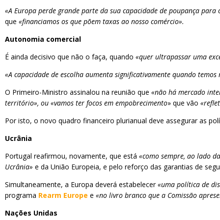
«A Europa perde grande parte da sua capacidade de poupança para o
que
«financiamos os que põem taxas ao nosso comércio».
Autonomia comercial
É ainda decisivo que não o faça, quando
«quer ultrapassar uma exc
«A capacidade de escolha aumenta significativamente quando temos ma
O Primeiro-Ministro assinalou na reunião que
«não há mercado inte
território», ou «vamos ter focos em empobrecimento
» que vão
«refle
Por isto, o novo quadro financeiro plurianual deve assegurar as po
Ucrânia
Portugal reafirmou, novamente, que está
«como sempre, ao lado da 
Ucrânia»
e da União Europeia, e pelo reforço das garantias de seg
Simultaneamente, a Europa deverá estabelecer
«uma política de di
programa
Rearm Europe
e
«no livro branco que a Comissão apres
Nações Unidas