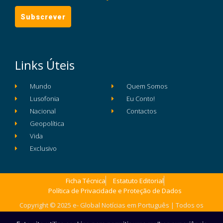
Links Úteis
Mundo
Quem Somos
Lusofonia
Eu Conto!
Nacional
Contactos
Geopolítica
Vida
Exclusivo
Ficha Técnica
Estatuto Editorial
Política de Privacidade e Proteção de Dados
Copyright © 2025 e- Global Notícias em Português | Todos os
direitos reservados