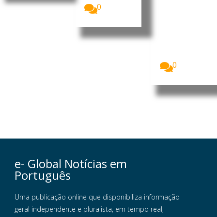
da arte
0
Imagem:
“Encontro
Europeu de
Jovens
Lusos” é
um...
0
e- Global Notícias em
Português
Uma publicação online que disponibiliza informação
geral independente e pluralista, em tempo real,