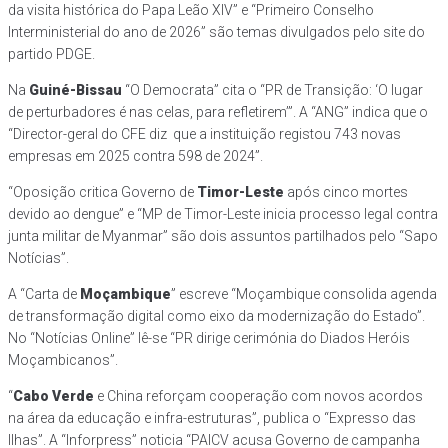
da visita histórica do Papa Leão XIV” e “Primeiro Conselho
Interministerial do ano de 2026” são temas divulgados pelo site do
partido PDGE.
Na
Guiné-Bissau
“O Democrata” cita o “PR de Transição: ‘O lugar
de perturbadores é nas celas, para refletirem’”. A “ANG” indica que o
“Director-geral do CFE diz que a instituição registou 743 novas
empresas em 2025 contra 598 de 2024”.
“Oposição critica Governo de
Timor-Leste
após cinco mortes
devido ao dengue” e “MP de Timor-Leste inicia processo legal contra
junta militar de Myanmar” são dois assuntos partilhados pelo “Sapo
Notícias”.
A “Carta de
Moçambique
” escreve “Moçambique consolida agenda
de transformação digital como eixo da modernização do Estado”.
No “Notícias Online” lê-se “PR dirige cerimónia do Diados Heróis
Moçambicanos”.
“
Cabo Verde
e China reforçam cooperação com novos acordos
na área da educação e infra-estruturas”, publica o “Expresso das
Ilhas”. A “Inforpress” noticia “PAICV acusa Governo de campanha