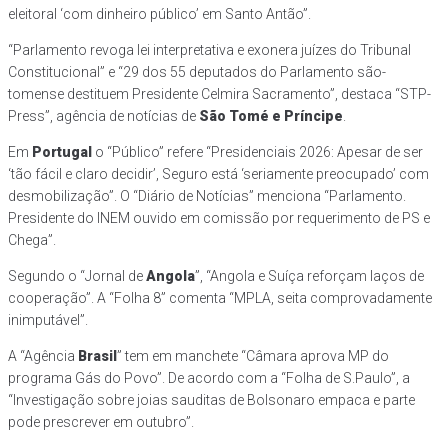
eleitoral ‘com dinheiro público’ em Santo Antão”.
“Parlamento revoga lei interpretativa e exonera juízes do Tribunal
Constitucional” e “29 dos 55 deputados do Parlamento são-
tomense destituem Presidente Celmira Sacramento”, destaca “STP-
Press”, agência de notícias de
São Tomé e Príncipe
.
Em
Portugal
o “Público” refere “Presidenciais 2026: Apesar de ser
‘tão fácil e claro decidir’, Seguro está ‘seriamente preocupado’ com
desmobilização”. O “Diário de Notícias” menciona “Parlamento.
Presidente do INEM ouvido em comissão por requerimento de PS e
Chega”.
Segundo o “Jornal de
Angola
”, “Angola e Suíça reforçam laços de
cooperação”. A “Folha 8” comenta “MPLA, seita comprovadamente
inimputável”.
A “Agência
Brasil
” tem em manchete “Câmara aprova MP do
programa Gás do Povo”. De acordo com a “Folha de S.Paulo”, a
“Investigação sobre joias sauditas de Bolsonaro empaca e parte
pode prescrever em outubro”.