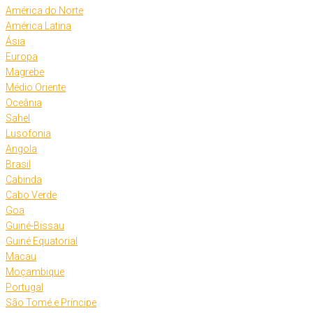
América do Norte
América Latina
Ásia
Europa
Magrebe
Médio Oriente
Oceânia
Sahel
Lusofonia
Angola
Brasil
Cabinda
Cabo Verde
Goa
Guiné-Bissau
Guiné Equatorial
Macau
Moçambique
Portugal
São Tomé e Príncipe