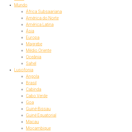
Mundo
África Subsaariana
América do Norte
América Latina
Ásia
Europa
Magrebe
Médio Oriente
Oceânia
Sahel
Lusofonia
Angola
Brasil
Cabinda
Cabo Verde
Goa
Guiné-Bissau
Guiné Equatorial
Macau
Moçambique