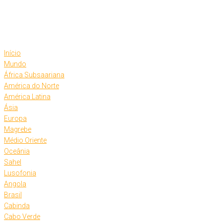
Skip
to
content
Início
Mundo
África Subsaariana
América do Norte
América Latina
Ásia
Europa
Magrebe
Médio Oriente
Oceânia
Sahel
Lusofonia
Angola
Brasil
Cabinda
Cabo Verde