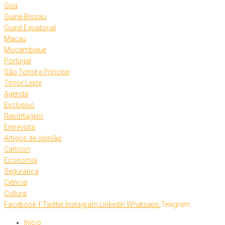
Goa
Guiné-Bissau
Guiné Equatorial
Macau
Moçambique
Portugal
São Tomé e Príncipe
Timor Leste
Agenda
Exclusivo
Reportagem
Entrevista
Artigos de opinião
Cartoon
Economia
Segurança
Ciência
Cultura
Facebook-f
Twitter
Instagram
Linkedin
Whatsapp
Telegram
Início