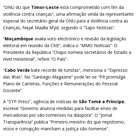
“ONU diz que
Timor-Leste
está comprometido com fim da
violência contra crianças”, uma afirmação vinda da representante
especial do secretário-geral da ONU para a Violência contra as
Crianças, Najat Maalla M’jid, segundo o “Sapo Notícias”.
“
Moçambique
avalia voto electrónico e revisão da legislação
eleitoral em reunião da CNE”, indica o “MMO Notícias”. O
Presidente da República “Chapo nomeia secretários de Estado a
nível ministerial”, refere “O País”.
“
Cabo Verde
bate recorde de turistas”, menciona o “Expresso
das Ilhas”. No “Santiago Magazine” pode ler-se “PR promulga
Plano de Carreiras, Funções e Remunerações do Pessoal
Docente”.
A “STP-Press”, agência de notícias de
São Tomé e Príncipe
,
escreve “Governo anuncia medidas para facilitar envio de
mercadorias por são-tomenses na diáspora”. O “Jornal
Transparência” publica “Primeiro-ministro diz que nepotismo,
vícios e corrupção mancham a Justiça são-tomense”.