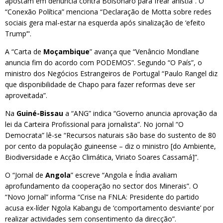
apostam em denúncia contra Bolsonaro para frear anistia”. O
“Conexão Política” menciona “Declaração de Motta sobre redes
sociais gera mal-estar na esquerda após sinalização de ‘efeito
Trump’”.
A “Carta de
Moçambique
” avança que “Venâncio Mondlane
anuncia fim do acordo com PODEMOS”. Segundo “O País”, o
ministro dos Negócios Estrangeiros de Portugal “Paulo Rangel diz
que disponibilidade de Chapo para fazer reformas deve ser
aproveitada”.
Na
Guiné-Bissau
a “ANG” indica “Governo anuncia aprovação da
lei da Carteira Profissional para jornalista”. No jornal “O
Democrata” lê-se “Recursos naturais são base do sustento de 80
por cento da população guineense – diz o ministro [do Ambiente,
Biodiversidade e Acção Climática, Viriato Soares Cassamá]”.
O “Jornal de
Angola
” escreve “Angola e Índia avaliam
aprofundamento da cooperação no sector dos Minerais”. O
“Novo Jornal” informa “Crise na FNLA: Presidente do partido
acusa ex-líder Ngola Kabangu de ‘comportamento desviante’ por
realizar actividades sem consentimento da direcção”.