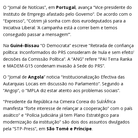
O “Jornal de Notícias”, em
Portugal
, avança “Vice-presidente do
Instituto de Emprego afastado pelo Governo”. De acordo com o
“Expresso”, “Cotrim já sonha com dois eurodeputados para a
Iniciativa Liberal: ‘A campanha está a correr bem e temos
conseguido passar a mensagem’”.
Na
Guiné-Bissau
“O Democrata” escreve “Retirada de confiança
política: Inconformados do PRS consideram de ‘nula e sem efeito’
decisões da Comissão Política”. A “ANG” refere “PAI Terra Ranka
e MADEM-G15 condenam invasão à Sede do PRS”.
O “Jornal de
Angola
” noticia “Institucionalização Efectiva das
Autarquias Locais em discussão no Parlamento”. Segundo a
“Angop”, o “MPLA diz estar atento aos problemas sociais”.
“Presidente da República na Cimeira Coreia do Sul/África
manifesta “forte interesse de relançar a cooperação” com o país
asiático” e “Polícia Judiciária já tem Plano Estratégico para
modernização da instituição” são dois dos assuntos divulgados
pela “STP-Press”, em
São Tomé e Príncipe
.