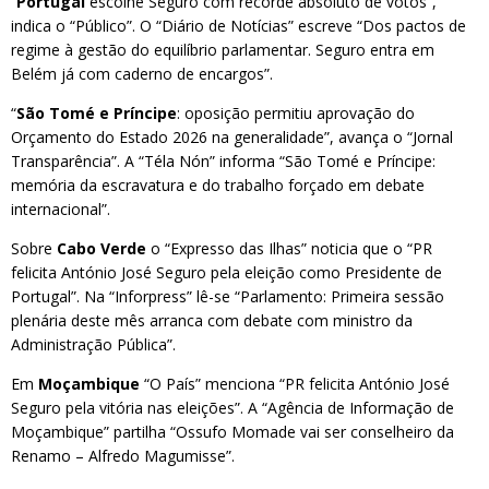
“
Portugal
escolhe Seguro com recorde absoluto de votos”,
indica o “Público”. O “Diário de Notícias” escreve “Dos pactos de
regime à gestão do equilíbrio parlamentar. Seguro entra em
Belém já com caderno de encargos”.
“
São Tomé e Príncipe
: oposição permitiu aprovação do
Orçamento do Estado 2026 na generalidade”, avança o “Jornal
Transparência”. A “Téla Nón” informa “São Tomé e Príncipe:
memória da escravatura e do trabalho forçado em debate
internacional”.
Sobre
Cabo Verde
o “Expresso das Ilhas” noticia que o “PR
felicita António José Seguro pela eleição como Presidente de
Portugal”. Na “Inforpress” lê-se “Parlamento: Primeira sessão
plenária deste mês arranca com debate com ministro da
Administração Pública”.
Em
Moçambique
“O País” menciona “PR felicita António José
Seguro pela vitória nas eleições”. A “Agência de Informação de
Moçambique” partilha “Ossufo Momade vai ser conselheiro da
Renamo – Alfredo Magumisse”.