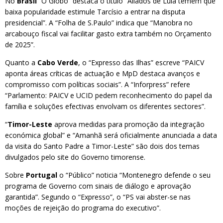
No
Brasil
“O Globo” destaca o título “Aliados de Lula temem que
baixa popularidade estimule Tarcísio a entrar na disputa
presidencial”. A “Folha de S.Paulo” indica que “Manobra no
arcabouço fiscal vai facilitar gasto extra também no Orçamento
de 2025”.
Quanto a
Cabo Verde
, o “Expresso das Ilhas” escreve “PAICV
aponta áreas críticas de actuação e MpD destaca avanços e
compromisso com políticas sociais”. A “Inforpress” refere
“Parlamento: PAICV e UCID pedem reconhecimento do papel da
família e soluções efectivas envolvam os diferentes sectores”.
“
Timor-Leste
aprova medidas para promoção da integração
económica global” e “Amanhã será oficialmente anunciada a data
da visita do Santo Padre a Timor-Leste” são dois dos temas
divulgados pelo site do Governo timorense.
Sobre
Portugal
o “Público” noticia “Montenegro defende o seu
programa de Governo com sinais de diálogo e aprovação
garantida”. Segundo o “Expresso”, o “PS vai abster-se nas
moções de rejeição do programa do executivo”.