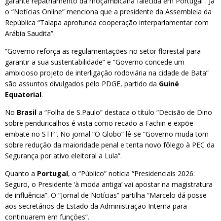
garante repatriamento da moçambicana falecida em Portugal”. Já
o “Notícias Online” menciona que a presidente da Assembleia da
República “Talapa aprofunda cooperação interparlamentar com
Arábia Saudita”.
“Governo reforça as regulamentações no setor florestal para
garantir a sua sustentabilidade” e “Governo concede um
ambicioso projeto de interligação rodoviária na cidade de Bata”
são assuntos divulgados pelo PDGE, partido da
Guiné
Equatorial
.
No
Brasil
a “Folha de S.Paulo” destaca o título “Decisão de Dino
sobre penduricalhos é vista como recado a Fachin e expõe
embate no STF”. No jornal “O Globo” lê-se “Governo muda tom
sobre redução da maioridade penal e tenta novo fôlego à PEC da
Segurança por ativo eleitoral a Lula”.
Quanto a
Portugal
, o “Público” noticia “Presidenciais 2026:
Seguro, o Presidente ‘à moda antiga’ vai apostar na magistratura
de influência”. O “Jornal de Notícias” partilha “Marcelo dá posse
aos secretários de Estado da Administração Interna para
continuarem em funções”.