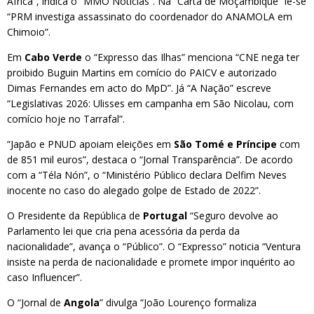
África”, indica o “MMO Notícias”. Na “Carta de Moçambique” lê-se
“PRM investiga assassinato do coordenador do ANAMOLA em
Chimoio”.
Em
Cabo Verde
o “Expresso das Ilhas” menciona “CNE nega ter
proibido Buguin Martins em comício do PAICV e autorizado
Dimas Fernandes em acto do MpD”. Já “A Nação” escreve
“Legislativas 2026: Ulisses em campanha em São Nicolau, com
comício hoje no Tarrafal”.
“Japão e PNUD apoiam eleições em
São Tomé e Príncipe
com
de 851 mil euros”, destaca o “Jornal Transparência”. De acordo
com a “Téla Nón”, o “Ministério Público declara Delfim Neves
inocente no caso do alegado golpe de Estado de 2022”.
O Presidente da República de
Portugal
“Seguro devolve ao
Parlamento lei que cria pena acessória da perda da
nacionalidade”, avança o “Público”. O “Expresso” noticia “Ventura
insiste na perda de nacionalidade e promete impor inquérito ao
caso Influencer”.
O “Jornal de
Angola
” divulga “João Lourenço formaliza