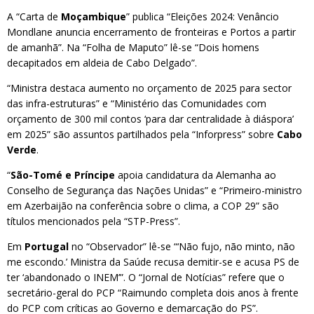
A “Carta de
Moçambique
” publica “Eleições 2024: Venâncio
Mondlane anuncia encerramento de fronteiras e Portos a partir
de amanhã”. Na “Folha de Maputo” lê-se “Dois homens
decapitados em aldeia de Cabo Delgado”.
“Ministra destaca aumento no orçamento de 2025 para sector
das infra-estruturas” e “Ministério das Comunidades com
orçamento de 300 mil contos ‘para dar centralidade à diáspora’
em 2025” são assuntos partilhados pela “Inforpress” sobre
Cabo
Verde
.
“
São-Tomé e Príncipe
apoia candidatura da Alemanha ao
Conselho de Segurança das Nações Unidas” e “Primeiro-ministro
em Azerbaijão na conferência sobre o clima, a COP 29” são
títulos mencionados pela “STP-Press”.
Em
Portugal
no “Observador” lê-se “‘Não fujo, não minto, não
me escondo.’ Ministra da Saúde recusa demitir-se e acusa PS de
ter ‘abandonado o INEM’”. O “Jornal de Notícias” refere que o
secretário-geral do PCP “Raimundo completa dois anos à frente
do PCP com críticas ao Governo e demarcação do PS”.