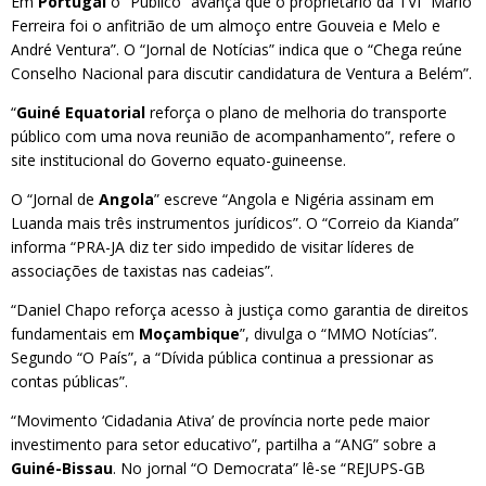
Em
Portugal
o “Público” avança que o proprietário da TVI “Mário
Ferreira foi o anfitrião de um almoço entre Gouveia e Melo e
André Ventura”. O “Jornal de Notícias” indica que o “Chega reúne
Conselho Nacional para discutir candidatura de Ventura a Belém”.
“
Guiné Equatorial
reforça o plano de melhoria do transporte
público com uma nova reunião de acompanhamento”, refere o
site institucional do Governo equato-guineense.
O “Jornal de
Angola
” escreve “Angola e Nigéria assinam em
Luanda mais três instrumentos jurídicos”. O “Correio da Kianda”
informa “PRA-JA diz ter sido impedido de visitar líderes de
associações de taxistas nas cadeias”.
“Daniel Chapo reforça acesso à justiça como garantia de direitos
fundamentais em
Moçambique
”, divulga o “MMO Notícias”.
Segundo “O País”, a “Dívida pública continua a pressionar as
contas públicas”.
“Movimento ‘Cidadania Ativa’ de província norte pede maior
investimento para setor educativo”, partilha a “ANG” sobre a
Guiné-Bissau
. No jornal “O Democrata” lê-se “REJUPS-GB