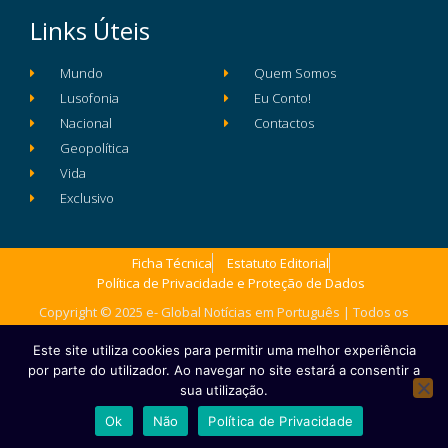
Links Úteis
Mundo
Quem Somos
Lusofonia
Eu Conto!
Nacional
Contactos
Geopolítica
Vida
Exclusivo
Ficha Técnica
Estatuto Editorial
Política de Privacidade e Proteção de Dados
Copyright © 2025 e- Global Notícias em Português | Todos os
direitos reservados
Este site utiliza cookies para permitir uma melhor experiência
por parte do utilizador. Ao navegar no site estará a consentir a
sua utilização.
Ok
Não
Política de Privacidade