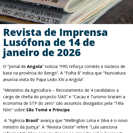
Revista de Imprensa
Lusófona de 14 de
janeiro de 2026
O “Jornal de
Angola
” noticia “PRS reforça comités e núcleos de
base na província do Bengo”. A “Folha 8” indica que “Nunciatura
anuncia visita do Papa Leão XIV a Angola”.
“Ministério da Agricultura – Recrutamento de 4 candidatos a
cargo de chefia do projecto SIAS” e “Cacau e Turismo tiraram a
economia de STP do zero” são assuntos divulgados pela “Téla
Nón” sobre
São Tomé e Príncipe
.
A “Agência
Brasil
” avança que “Wellington Lima e Silva é o novo
ministro da Justiça”. A “Revista Oeste” refere “Lula sanciona