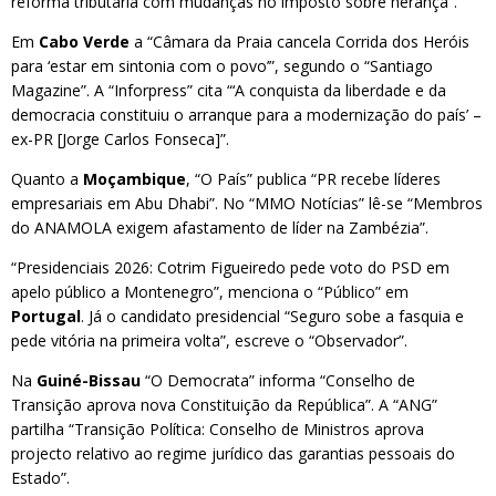
reforma tributária com mudanças no imposto sobre herança”.
Em
Cabo Verde
a “Câmara da Praia cancela Corrida dos Heróis
para ‘estar em sintonia com o povo’”, segundo o “Santiago
Magazine”. A “Inforpress” cita “‘A conquista da liberdade e da
democracia constituiu o arranque para a modernização do país’ –
ex-PR [Jorge Carlos Fonseca]”.
Quanto a
Moçambique
, “O País” publica “PR recebe líderes
empresariais em Abu Dhabi”. No “MMO Notícias” lê-se “Membros
do ANAMOLA exigem afastamento de líder na Zambézia”.
“Presidenciais 2026: Cotrim Figueiredo pede voto do PSD em
apelo público a Montenegro”, menciona o “Público” em
Portugal
. Já o candidato presidencial “Seguro sobe a fasquia e
pede vitória na primeira volta”, escreve o “Observador”.
Na
Guiné-Bissau
“O Democrata” informa “Conselho de
Transição aprova nova Constituição da República”. A “ANG”
partilha “Transição Política: Conselho de Ministros aprova
projecto relativo ao regime jurídico das garantias pessoais do
Estado”.