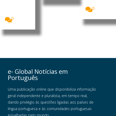
desaceleraçã
ao...
o do IPCA-15
0
para 0,06%
em julho...
0
e- Global Notícias em
Português
Uma publicação online que disponibiliza informação
geral independente e pluralista, em tempo real,
dando privilégio às questões ligadas aos países de
língua portuguesa e às comunidades portuguesas
espalhadas pelo mundo.