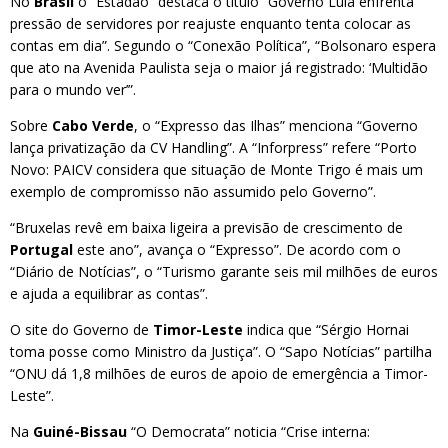
No
Brasil
o “Estadão” destaca o título “Governo Lula enfrenta
pressão de servidores por reajuste enquanto tenta colocar as
contas em dia”. Segundo o “Conexão Política”, “Bolsonaro espera
que ato na Avenida Paulista seja o maior já registrado: ‘Multidão
para o mundo ver’”.
Sobre
Cabo Verde
, o “Expresso das Ilhas” menciona “Governo
lança privatização da CV Handling”. A “Inforpress” refere “Porto
Novo: PAICV considera que situação de Monte Trigo é mais um
exemplo de compromisso não assumido pelo Governo”.
“Bruxelas revê em baixa ligeira a previsão de crescimento de
Portugal
este ano”, avança o “Expresso”. De acordo com o
“Diário de Notícias”, o “Turismo garante seis mil milhões de euros
e ajuda a equilibrar as contas”.
O site do Governo de
Timor-Leste
indica que “Sérgio Hornai
toma posse como Ministro da Justiça”. O “Sapo Notícias” partilha
“ONU dá 1,8 milhões de euros de apoio de emergência a Timor-
Leste”.
Na
Guiné-Bissau
“O Democrata” noticia “Crise interna: