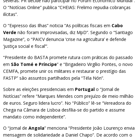
severas: PR decide não participar no Fórum Económico Mundial”.
O “Notícias Online” publica “CHEIAS: Frelimo repudia cobranças
ilícitas”.
O “Expresso das Ilhas” noticia “As políticas fiscais em
Cabo
Verde
não foram improvisadas, diz MpD”. Segundo o “Santiago
Magazine”, o “PAICV denuncia ‘crise na agricultura’ e defende
‘justiça social e fiscal’”.
“Presidente do BASTA promete rutura com práticas do passado
em
São Tomé e Príncipe
” e “Brigadeiro Virgílio Pontes, o novo
CEMFA, promete unir os militares e restaurar o prestígio das
FASTP” são assuntos partilhados pela “Téla Nón”.
Sobre as eleições presidenciais em
Portugal
o “Jornal de
Notícias” refere “Marques Mendes com prejuízo de meio milhão
de euros. Seguro lidera lucro”. No “Público” lê-se “Vereadora do
Chega na Câmara de Lisboa desfilia-se do partido e assume
mandato como independente”.
O “Jornal de
Angola
” menciona “Presidente João Lourenço envia
mensagem de solidariedade a Daniel Chapo”. De acordo com o