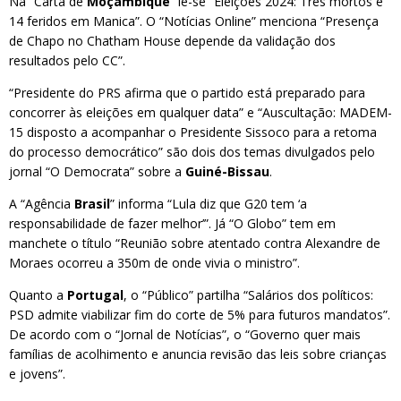
Na “Carta de
Moçambique
” lê-se “Eleições 2024: Três mortos e
14 feridos em Manica”. O “Notícias Online” menciona “Presença
de Chapo no Chatham House depende da validação dos
resultados pelo CC”.
“Presidente do PRS afirma que o partido está preparado para
concorrer às eleições em qualquer data” e “Auscultação: MADEM-
15 disposto a acompanhar o Presidente Sissoco para a retoma
do processo democrático” são dois dos temas divulgados pelo
jornal “O Democrata” sobre a
Guiné-Bissau
.
A “Agência
Brasil
” informa “Lula diz que G20 tem ‘a
responsabilidade de fazer melhor’”. Já “O Globo” tem em
manchete o título “Reunião sobre atentado contra Alexandre de
Moraes ocorreu a 350m de onde vivia o ministro”.
Quanto a
Portugal
, o “Público” partilha “Salários dos políticos:
PSD admite viabilizar fim do corte de 5% para futuros mandatos”.
De acordo com o “Jornal de Notícias”, o “Governo quer mais
famílias de acolhimento e anuncia revisão das leis sobre crianças
e jovens”.