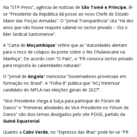
Na “STP-Press”, agência de notícias de
São Tomé e Príncipe
, lê-
se “Presidente da República dá posse ao novo Chefe de Estado
Maior das Forças Armadas”. O “Jornal Transparência” cita “Há dez
anos que não houve reajuste salarial no sector privado – Diz o
líder Sindical Santomense”.
A “Carta de
Moçambique
” refere que as “Autoridades alertam
para o risco de colapso da ponte sobre o Rio Chulavecane na
Manhiça”. De acordo com “O País”, o “PR convoca sector privado
para resposta às calamidades naturais”.
O “Jornal de
Angola
” menciona “Governadores provinciais em
formação no Brasil”. A “Folha 8” publica que “ACJ ‘minimiza’
candidato do MPLA nas eleições gerais de 2027”.
“Vice-Presidente chega à Suíça para participar do Fórum de
Davos” e “Primeiras atividades do Vice-Presidente no Fórum de
Davos” são dois temas divulgados pelo site PDGE, partido da
Guiné Equatorial
.
Quanto a
Cabo Verde
, no “Expresso das Ilhas” pode ler-se “PR