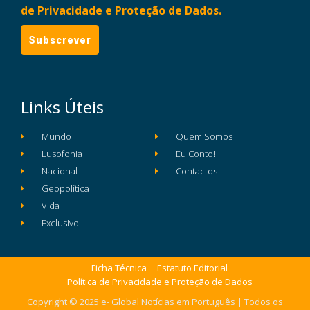
de Privacidade e Proteção de Dados.
Links Úteis
Mundo
Quem Somos
Lusofonia
Eu Conto!
Nacional
Contactos
Geopolítica
Vida
Exclusivo
Ficha Técnica
Estatuto Editorial
Política de Privacidade e Proteção de Dados
Copyright © 2025 e- Global Notícias em Português | Todos os