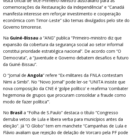
visita oficial de Vice-Primeiro-Ministro australiano para as
comemorações da Restauração da Independência” e “Canadá
manifesta interesse em reforçar investimento e cooperação
económica com Timor-Leste” são temas divulgados pelo site do
Governo timorense.
Na
Guiné-Bissau
a “ANG” publica “Primeiro-ministro diz que
expansão da cobertura da segurança social ao setor informal
constitui prioridade estratégica nacional”. De acordo com “O
Democrata”, a “Juventude e Governo debatem desafios e futuro
da Guiné-Bissau”.
O “Jornal de
Angola
” refere “Ex-militares da FNLA contestam
Nimi a Simbi”. No “Novo Jornal” pode ler-se “UNITA insiste que
nova composição da CNE é ‘golpe político’ e reafirma ‘combater
hegemonia de grupos que procuram consolidar a fraude como
modo de fazer política’”.
No
Brasil
a “Folha de S.Paulo” destaca o título “Congresso
derruba vetos de Lula e libera verba para municípios antes da
eleição”. Já “O Globo” tem em manchete “Campanhas de Lula e
Flávio avaliam que rejeição de delação de Vorcaro pela PF pode