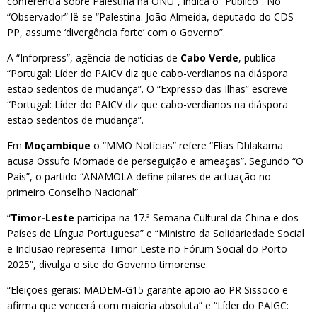
conferência sobre Palestina na ONU”, indica o “Público”. No
“Observador” lê-se “Palestina. João Almeida, deputado do CDS-
PP, assume ‘divergência forte’ com o Governo”.
A “Inforpress”, agência de notícias de
Cabo Verde
, publica
“Portugal: Líder do PAICV diz que cabo-verdianos na diáspora
estão sedentos de mudança”. O “Expresso das Ilhas” escreve
“Portugal: Líder do PAICV diz que cabo-verdianos na diáspora
estão sedentos de mudança”.
Em
Moçambique
o “MMO Notícias” refere “Elias Dhlakama
acusa Ossufo Momade de perseguição e ameaças”. Segundo “O
País”, o partido “ANAMOLA define pilares de actuação no
primeiro Conselho Nacional”.
“
Timor-Leste
participa na 17.ª Semana Cultural da China e dos
Países de Língua Portuguesa” e “Ministro da Solidariedade Social
e Inclusão representa Timor-Leste no Fórum Social do Porto
2025”, divulga o site do Governo timorense.
“Eleições gerais: MADEM-G15 garante apoio ao PR Sissoco e
afirma que vencerá com maioria absoluta” e “Líder do PAIGC: