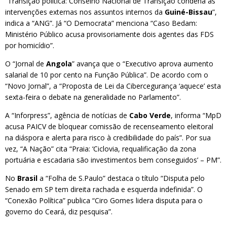
“Transição política: Conselho Nacional de Transição condena as
intervenções externas nos assuntos internos da
Guiné-Bissau
”,
indica a “ANG”. Já “O Democrata” menciona “Caso Bedam:
Ministério Público acusa provisoriamente dois agentes das FDS
por homicídio”.
O “Jornal de
Angola
” avança que o “Executivo aprova aumento
salarial de 10 por cento na Função Pública”. De acordo com o
“Novo Jornal”, a “Proposta de Lei da Cibercegurança ‘aquece’ esta
sexta-feira o debate na generalidade no Parlamento”.
A “Inforpress”, agência de notícias de
Cabo Verde
, informa “MpD
acusa PAICV de bloquear comissão de recenseamento eleitoral
na diáspora e alerta para risco à credibilidade do país”. Por sua
vez, “A Nação” cita “Praia: ‘Ciclovia, requalificação da zona
portuária e escadaria são investimentos bem conseguidos’ – PM”.
No
Brasil
a “Folha de S.Paulo” destaca o título “Disputa pelo
Senado em SP tem direita rachada e esquerda indefinida”. O
“Conexão Política” publica “Ciro Gomes lidera disputa para o
governo do Ceará, diz pesquisa”.