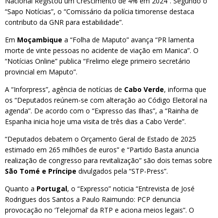
Nacional Registou um Crescimento de 4% em 2024”. Segundo o
“Sapo Notícias”, o “Comissário da polícia timorense destaca
contributo da GNR para estabilidade”.
Em
Moçambique
a “Folha de Maputo” avança “PR lamenta
morte de vinte pessoas no acidente de viação em Manica”. O
“Notícias Online” publica “Frelimo elege primeiro secretário
provincial em Maputo”.
A “Inforpress”, agência de notícias de
Cabo Verde
, informa que
os “Deputados reúnem-se com alteração ao Código Eleitoral na
agenda”. De acordo com o “Expresso das Ilhas”, a “Rainha de
Espanha inicia hoje uma visita de três dias a Cabo Verde”.
“Deputados debatem o Orçamento Geral de Estado de 2025
estimado em 265 milhões de euros” e “Partido Basta anuncia
realização de congresso para revitalização” são dois temas sobre
São Tomé e Príncipe
divulgados pela “STP-Press”.
Quanto a
Portugal
, o “Expresso” noticia “Entrevista de José
Rodrigues dos Santos a Paulo Raimundo: PCP denuncia
provocação no ‘Telejornal’ da RTP e aciona meios legais”. O