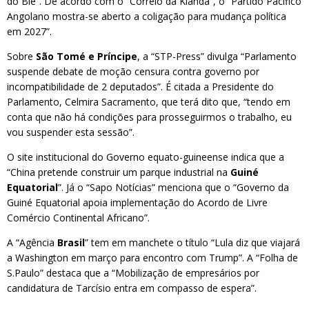
do Bié”. De acordo com o “Correio da Kianda”, o “Partido Pacífico
Angolano mostra-se aberto a coligação para mudança política
em 2027”.
Sobre
São Tomé e Príncipe
, a “STP-Press” divulga “Parlamento
suspende debate de moção censura contra governo por
incompatibilidade de 2 deputados”. É citada a Presidente do
Parlamento, Celmira Sacramento, que terá dito que, “tendo em
conta que não há condições para prosseguirmos o trabalho, eu
vou suspender esta sessão”.
O site institucional do Governo equato-guineense indica que a
“China pretende construir um parque industrial na
Guiné
Equatorial
”. Já o “Sapo Notícias” menciona que o “Governo da
Guiné Equatorial apoia implementação do Acordo de Livre
Comércio Continental Africano”.
A “Agência
Brasil
” tem em manchete o título “Lula diz que viajará
a Washington em março para encontro com Trump”. A “Folha de
S.Paulo” destaca que a “Mobilização de empresários por
candidatura de Tarcísio entra em compasso de espera”.