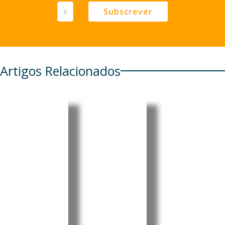
Subscrever
Artigos Relacionados
Angola:
Brasil:
Grécia
China
Informali
regista
reforça
dade
queda de
presença
avança
34% nas
no país
no Rio de
chegadas
com
Janeiro,
de
investime
aponta
migrante
nto de
estudo
s por via
900
marítima
Foto:
Agência
milhões
A Grécia
Incomparáve
registou uma
no Porto
is A
redução de