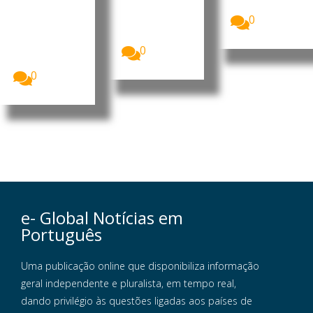
da Barra
economia
34% nas...
do Dande
informal
0
movimenta
A China vai
cerca...
investir 900
milhões de
0
dólares...
0
e- Global Notícias em
Português
Uma publicação online que disponibiliza informação
geral independente e pluralista, em tempo real,
dando privilégio às questões ligadas aos países de