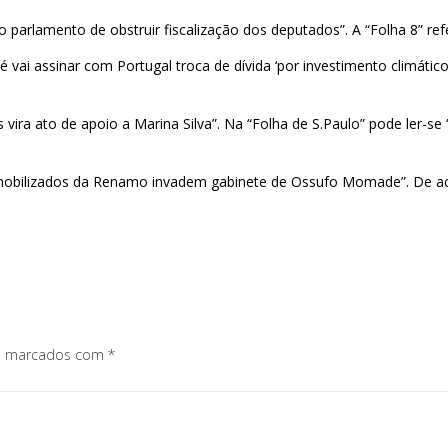
o parlamento de obstruir fiscalização dos deputados”. A “Folha 8” re
 vai assinar com Portugal troca de dívida ‘por investimento climático
vira ato de apoio a Marina Silva”. Na “Folha de S.Paulo” pode ler-se 
smobilizados da Renamo invadem gabinete de Ossufo Momade”. De ac
os marcados com
*