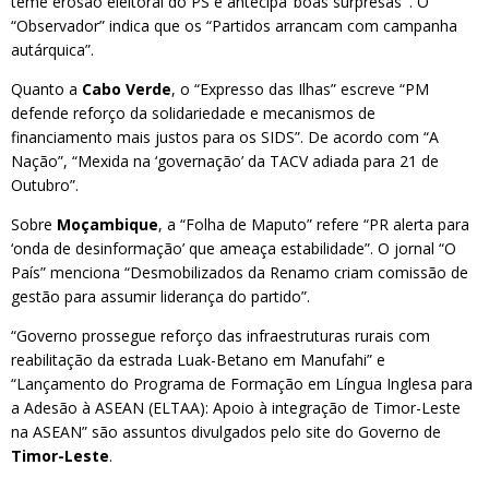
teme erosão eleitoral do PS e antecipa ‘boas surpresas’”. O
“Observador” indica que os “Partidos arrancam com campanha
autárquica”.
Quanto a
Cabo Verde
, o “Expresso das Ilhas” escreve “PM
defende reforço da solidariedade e mecanismos de
financiamento mais justos para os SIDS”. De acordo com “A
Nação”, “Mexida na ‘governação’ da TACV adiada para 21 de
Outubro”.
Sobre
Moçambique
, a “Folha de Maputo” refere “PR alerta para
‘onda de desinformação’ que ameaça estabilidade”. O jornal “O
País” menciona “Desmobilizados da Renamo criam comissão de
gestão para assumir liderança do partido”.
“Governo prossegue reforço das infraestruturas rurais com
reabilitação da estrada Luak-Betano em Manufahi” e
“Lançamento do Programa de Formação em Língua Inglesa para
a Adesão à ASEAN (ELTAA): Apoio à integração de Timor-Leste
na ASEAN” são assuntos divulgados pelo site do Governo de
Timor-Leste
.