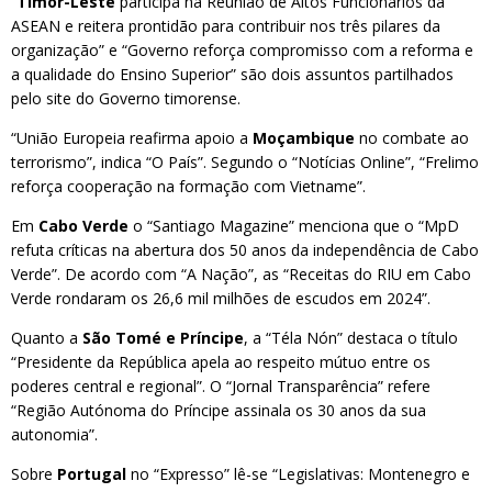
“
Timor-Leste
participa na Reunião de Altos Funcionários da
ASEAN e reitera prontidão para contribuir nos três pilares da
organização” e “Governo reforça compromisso com a reforma e
a qualidade do Ensino Superior” são dois assuntos partilhados
pelo site do Governo timorense.
“União Europeia reafirma apoio a
Moçambique
no combate ao
terrorismo”, indica “O País”. Segundo o “Notícias Online”, “Frelimo
reforça cooperação na formação com Vietname”.
Em
Cabo Verde
o “Santiago Magazine” menciona que o “MpD
refuta críticas na abertura dos 50 anos da independência de Cabo
Verde”. De acordo com “A Nação”, as “Receitas do RIU em Cabo
Verde rondaram os 26,6 mil milhões de escudos em 2024”.
Quanto a
São Tomé e Príncipe
, a “Téla Nón” destaca o título
“Presidente da República apela ao respeito mútuo entre os
poderes central e regional”. O “Jornal Transparência” refere
“Região Autónoma do Príncipe assinala os 30 anos da sua
autonomia”.
Sobre
Portugal
no “Expresso” lê-se “Legislativas: Montenegro e