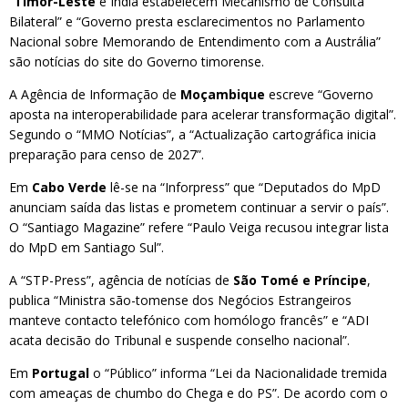
“
Timor-Leste
e Índia estabelecem Mecanismo de Consulta
Bilateral” e “Governo presta esclarecimentos no Parlamento
Nacional sobre Memorando de Entendimento com a Austrália”
são notícias do site do Governo timorense.
A Agência de Informação de
Moçambique
escreve “Governo
aposta na interoperabilidade para acelerar transformação digital”.
Segundo o “MMO Notícias”, a “Actualização cartográfica inicia
preparação para censo de 2027”.
Em
Cabo Verde
lê-se na “Inforpress” que “Deputados do MpD
anunciam saída das listas e prometem continuar a servir o país”.
O “Santiago Magazine” refere “Paulo Veiga recusou integrar lista
do MpD em Santiago Sul”.
A “STP-Press”, agência de notícias de
São Tomé e Príncipe
,
publica “Ministra são-tomense dos Negócios Estrangeiros
manteve contacto telefónico com homólogo francês” e “ADI
acata decisão do Tribunal e suspende conselho nacional”.
Em
Portugal
o “Público” informa “Lei da Nacionalidade tremida
com ameaças de chumbo do Chega e do PS”. De acordo com o