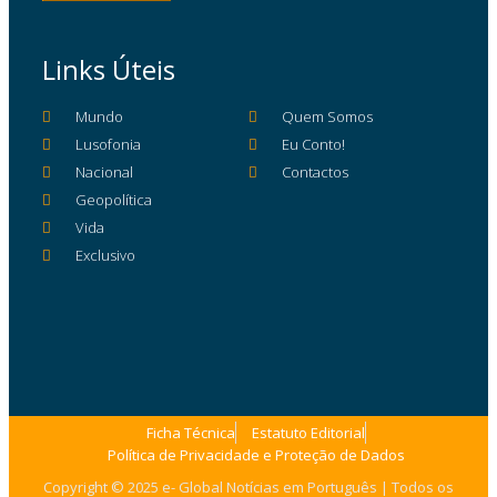
Links Úteis
Mundo
Quem Somos
Lusofonia
Eu Conto!
Nacional
Contactos
Geopolítica
Vida
Exclusivo
Ficha Técnica
Estatuto Editorial
Política de Privacidade e Proteção de Dados
Copyright © 2025 e- Global Notícias em Português | Todos os