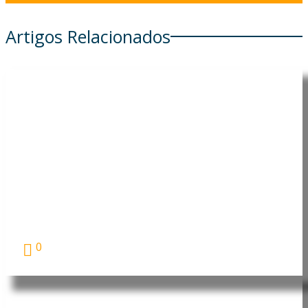
Artigos Relacionados
Moçambique: PRM apresenta 11
suspeitos de assaltos, tráfico de droga e
furto de viatura em Nampula
A Polícia da República de Moçambique (PRM)
apresentou,...
0