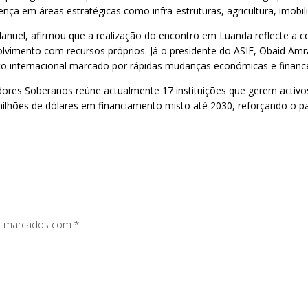
a em áreas estratégicas como infra-estruturas, agricultura, imobili
uel, afirmou que a realização do encontro em Luanda reflecte a co
nvolvimento com recursos próprios. Já o presidente do ASIF, Obaid A
xto internacional marcado por rápidas mudanças económicas e finance
ores Soberanos reúne actualmente 17 instituições que gerem activos
milhões de dólares em financiamento misto até 2030, reforçando o p
os marcados com
*