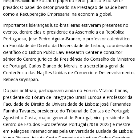
Responsabilidade Social: o papel do setor público e do setor
privado; O papel do setor privado na Prestação de Saúde bem
como a Recuperação Empresarial na economia global.
Importantes lideranças luso-brasileiras estiveram presentes no
evento, dentre elas o presidente da Assembleia da República
Portuguesa, José Pedro Aguiar-Branco; o professor catedrático
da Faculdade de Direito da Universidade de Lisboa, coordenador
científico do Lisbon Public Law Research Center e consultor
sénior do Centro Jurídico da Presidência do Conselho de Ministros
de Portugal, Carlos Blanco de Morais; e a secretária-geral da
Conferência das Nações Unidas de Comércio e Desenvolvimento,
Rebeca Grynspan.
Do país anfitrião, participaram ainda no Fórum, Vitalino Canas,
presidente do Fórum de Integração Brasil Europa e Professor da
Faculdade de Direito da Universidade de Lisboa; José Fernandes
Farinha Tavares, presidente do Tribunal de Contas de Portugal;
Agostinho Costa, major-general de Portugal, vice-presidente do
Centro de Estudos EuroDefense-Portugal (2018-2023) e mestre
em Relações Internacionais pela Universidade Lusíada de Lisboa;
Nuno Piçarra, juiz da Corte Europeia de Justiça; Carlos Carreiras,