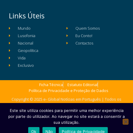
Links Úteis
Mundo
Quem Somos
Lusofonia
Eu Conto!
Nacional
Contactos
Geopolítica
Vida
Exclusivo
Ficha Técnica
Estatuto Editorial
Política de Privacidade e Proteção de Dados
Copyright © 2025 e- Global Notícias em Português | Todos os
direitos reservados
Este site utiliza cookies para permitir uma melhor experiência
por parte do utilizador. Ao navegar no site estará a consentir a
sua utilização.
Ok
Não
Política de Privacidade