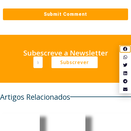
Subescreve a Newsletter
Subscrever
Artigos Relacionados
Organiza
UE alerta
ção
para
Euribor