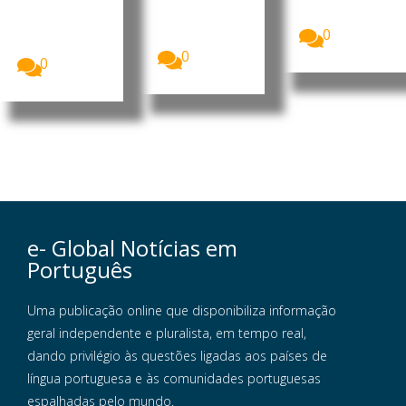
Alimentos e
deverão
do sono tem
Medicament
optar...
um impacto
os dos
0
mais...
Estados...
0
0
e- Global Notícias em
Português
Uma publicação online que disponibiliza informação
geral independente e pluralista, em tempo real,
dando privilégio às questões ligadas aos países de
língua portuguesa e às comunidades portuguesas
espalhadas pelo mundo.