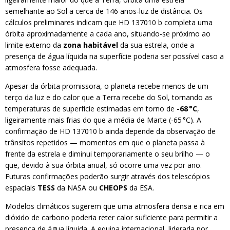
semelhante ao Sol a cerca de 146 anos-luz de distância. Os
cálculos preliminares indicam que HD 137010 b completa uma
órbita aproximadamente a cada ano, situando-se próximo ao
limite externo da
zona habitável
da sua estrela, onde a
presença de água líquida na superfície poderia ser possível caso a
atmosfera fosse adequada.
Apesar da órbita promissora, o planeta recebe menos de um
terço da luz e do calor que a Terra recebe do Sol, tornando as
temperaturas de superfície estimadas em torno de
-68 °C
,
ligeiramente mais frias do que a média de Marte (-65 °C). A
confirmação de HD 137010 b ainda depende da observação de
trânsitos repetidos — momentos em que o planeta passa à
frente da estrela e diminui temporariamente o seu brilho — o
que, devido à sua órbita anual, só ocorre uma vez por ano.
Futuras confirmações poderão surgir através dos telescópios
espaciais
TESS
da NASA ou
CHEOPS
da ESA.
Modelos climáticos sugerem que uma atmosfera densa e rica em
dióxido de carbono poderia reter calor suficiente para permitir a
presença de água líquida. A equipa internacional, liderada por