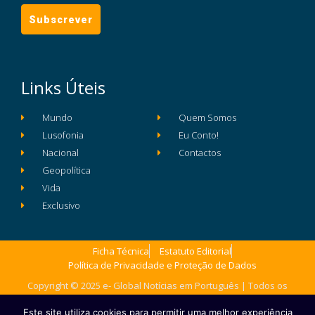
Links Úteis
Mundo
Quem Somos
Lusofonia
Eu Conto!
Nacional
Contactos
Geopolítica
Vida
Exclusivo
Ficha Técnica
Estatuto Editorial
Política de Privacidade e Proteção de Dados
Copyright © 2025 e- Global Notícias em Português | Todos os
direitos reservados
Este site utiliza cookies para permitir uma melhor experiência