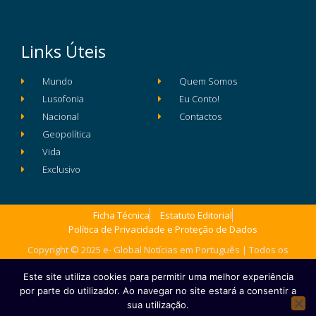
Links Úteis
Mundo
Quem Somos
Lusofonia
Eu Conto!
Nacional
Contactos
Geopolítica
Vida
Exclusivo
Ficha Técnica
Estatuto Editorial
Política de Privacidade e Proteção de Dados
Copyright © 2025 e- Global Notícias em Português | Todos os
direitos reservados
Este site utiliza cookies para permitir uma melhor experiência
por parte do utilizador. Ao navegar no site estará a consentir a
sua utilização.