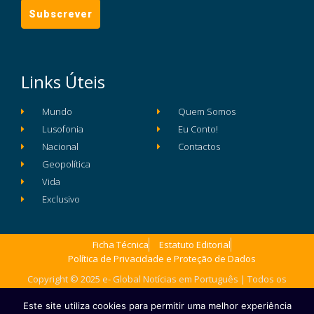
Links Úteis
Mundo
Quem Somos
Lusofonia
Eu Conto!
Nacional
Contactos
Geopolítica
Vida
Exclusivo
Ficha Técnica
Estatuto Editorial
Política de Privacidade e Proteção de Dados
Copyright © 2025 e- Global Notícias em Português | Todos os
direitos reservados
Este site utiliza cookies para permitir uma melhor experiência