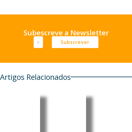
Subescreve a Newsletter
Subscrever
Artigos Relacionados
Alemanh
EUA
a prepara
revogam
Incêndios
reforma
visto da
e seca na
do
embaixa
Europa
trabalho
dora do
pressiona