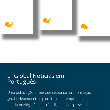
estado
continua sem
de IA
norte-
autorização
A Meta
americano
para iniciar
apresentou
do Novo
operações...
o Muse
México...
0
Code, o seu...
0
0
e- Global Notícias em
Português
Uma publicação online que disponibiliza informação
geral independente e pluralista, em tempo real,
dando privilégio às questões ligadas aos países de