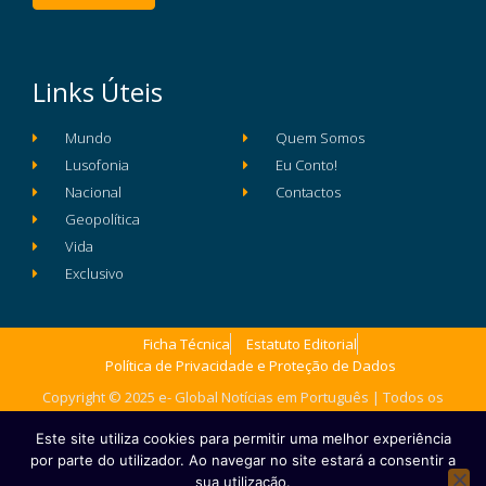
Links Úteis
Mundo
Quem Somos
Lusofonia
Eu Conto!
Nacional
Contactos
Geopolítica
Vida
Exclusivo
Ficha Técnica
Estatuto Editorial
Política de Privacidade e Proteção de Dados
Copyright © 2025 e- Global Notícias em Português | Todos os
direitos reservados
Este site utiliza cookies para permitir uma melhor experiência
por parte do utilizador. Ao navegar no site estará a consentir a
sua utilização.